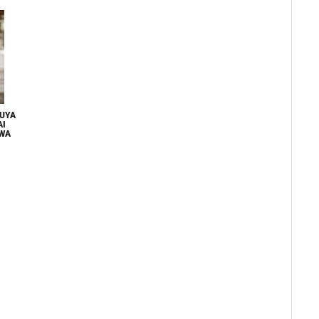
BUYA
AI
 WA