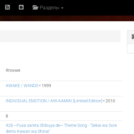
Разделы
Япония
AWAKE / WANDS
• 1999
INDIVIDUAL EMOTION / AYA KAMIKI [Limited Edition]
• 2010
8
428 ~Fusa sareta Shibuya de~ Theme Song - "Sekai wa Sore
demo Kawari wa Shinai"