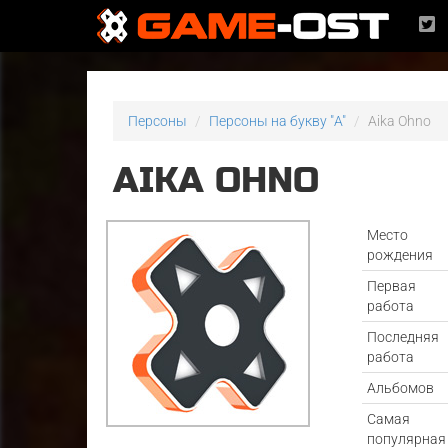
Персоны
Персоны на букву "A"
Aika Ohno
AIKA OHNO
Место
рождения
Первая
работа
Последняя
работа
Альбомов
Самая
популярная