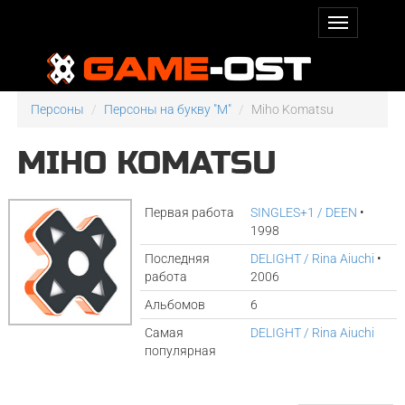
Персоны
Персоны на букву "M"
Miho Komatsu
MIHO KOMATSU
Первая работа
SINGLES+1 / DEEN
•
1998
Последняя
DELIGHT / Rina Aiuchi
•
работа
2006
Альбомов
6
Самая
DELIGHT / Rina Aiuchi
популярная