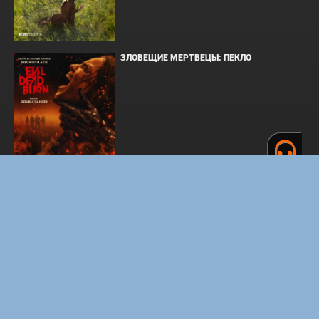
ЗЛОВЕЩИЕ МЕРТВЕЦЫ: ПЕКЛО
ОДИССЕЯ
WHAT'S A HERO"SUPER SPACE SHERIFF
GAVAN INFINITY"KARAOKE ORIGINALLY
PERFORMED BY :MAY'N - SINGLE