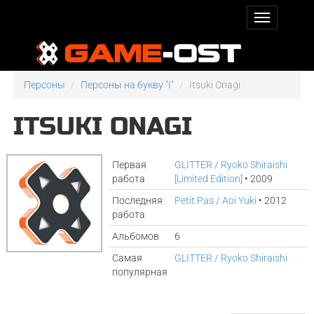
Персоны
Персоны на букву "I"
Itsuki Onagi
ITSUKI ONAGI
Первая
GLITTER / Ryoko Shiraishi
работа
[Limited Edition]
• 2009
Последняя
Petit Pas / Aoi Yuki
• 2012
работа
Альбомов
6
Самая
GLITTER / Ryoko Shiraishi
популярная