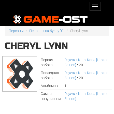
Персоны
Персоны на букву "C"
Cheryl Lynn
CHERYL LYNN
Первая
Dejavu / Kumi Koda [Limited
работа
Edition]
• 2011
Последняя
Dejavu / Kumi Koda [Limited
работа
Edition]
• 2011
Альбомов
1
Самая
Dejavu / Kumi Koda [Limited
популярная
Edition]