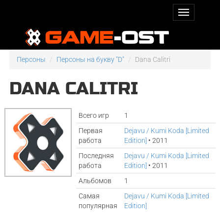
Персоны
Персоны на букву "D"
Dana Calitri
DANA CALITRI
Всего игр
1
Первая
Dejavu / Kumi Koda [Limited
работа
Edition]
• 2011
Последняя
Dejavu / Kumi Koda [Limited
работа
Edition]
• 2011
Альбомов
1
Самая
Dejavu / Kumi Koda [Limited
популярная
Edition]