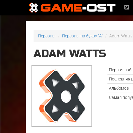
Персоны
Персоны на букву "A"
Adam Watts
ADAM WATTS
Первая раб
Последняя 
Альбомов
Самая попу