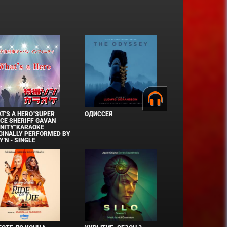
T'S A HERO"SUPER
ОДИССЕЯ
CE SHERIFF GAVAN
INITY"KARAOKE
GINALLY PERFORMED BY
Y'N - SINGLE