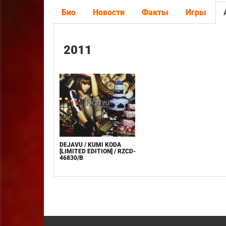
Био
Новости
Факты
Игры
2011
DEJAVU / KUMI KODA
[LIMITED EDITION] / RZCD-
46830/B