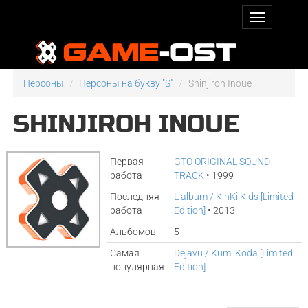
Персоны
Персоны на букву "S"
Shinjiroh Inoue
SHINJIROH INOUE
Первая
GTO ORIGINAL SOUND
работа
TRACK
• 1999
Последняя
L album / KinKi Kids [Limited
работа
Edition]
• 2013
Альбомов
5
Самая
Dejavu / Kumi Koda [Limited
популярная
Edition]