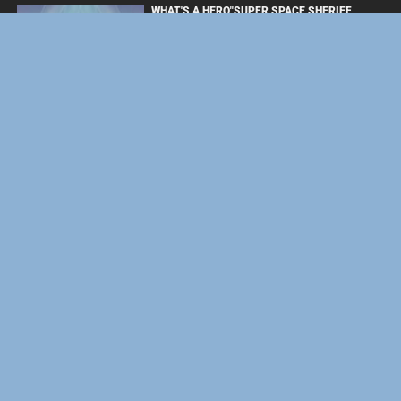
WHAT'S A HERO"SUPER SPACE SHERIFF
GAVAN INFINITY"KARAOKE ORIGINALLY
PERFORMED BY :MAY'N - SINGLE
ОДИССЕЯ
BOARD WALK LOVE STORIES