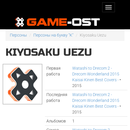
Персоны
Персоны на букву "K"
Kiyosaku Uezu
KIYOSAKU UEZU
Первая
Watashi to Drecom 2 -
работа
Drecom Wonderland 2015
Kaisai Kinen Best Covers -
•
2015
Последняя
Watashi to Drecom 2 -
работа
Drecom Wonderland 2015
Kaisai Kinen Best Covers -
•
2015
Альбомов
1