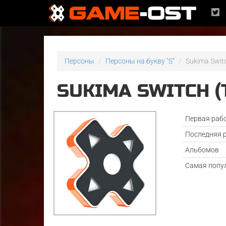
Персоны
Персоны на букву "S"
Sukima Swit
SUKIMA SWITCH (
Первая раб
Последняя 
Альбомов
Самая попу