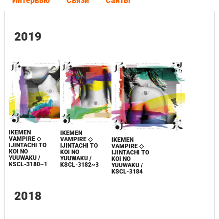
Интервью
Связи
Сайты
2019
IKEMEN
IKEMEN
VAMPIRE ◇
VAMPIRE ◇
IKEMEN
IJINTACHI TO
IJINTACHI TO
VAMPIRE ◇
KOI NO
KOI NO
IJINTACHI TO
YUUWAKU /
YUUWAKU /
KOI NO
KSCL-3180~1
KSCL-3182~3
YUUWAKU /
KSCL-3184
2018