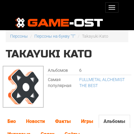
Персоны
Персоны на букву "T"
Takayuki Kato
TAKAYUKI KATO
Альбомов
6
Самая
FULLMETAL ALCHEMIST
популярная
THE BEST
Био
Новости
Факты
Игры
Альбомы