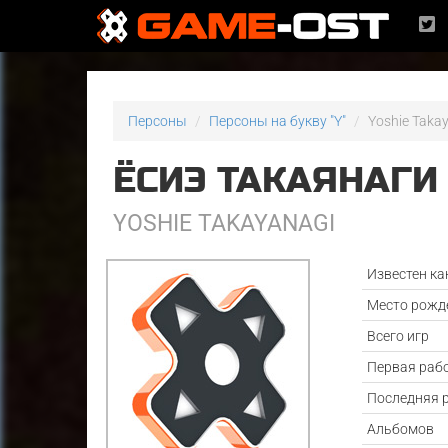
Персоны
Персоны на букву "Y"
Yoshie Taka
ЁСИЭ ТАКАЯНАГИ
YOSHIE TAKAYANAGI
Известен ка
Место рожд
Всего игр
Первая раб
Последняя 
Альбомов