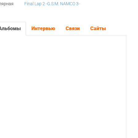
лярная
Final Lap 2 -G.S.M. NAMCO 3-
Альбомы
Интервью
Связи
Сайты