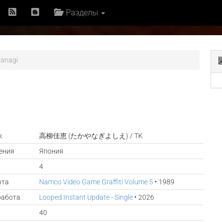
Разделы
yanagi
к
高柳佳恵 (たかやなぎよしえ) / TK
ения
Япония
4
ота
Namco Video Game Graffiti Volume 5
• 1989
работа
Looped Instant Update - Single
• 2026
40