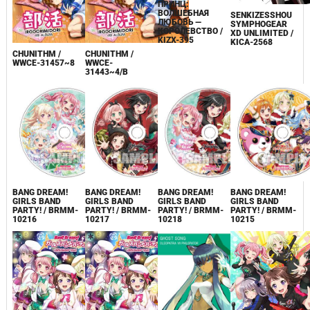
ПРИНЦ:
ВОЛШЕБНАЯ
SENKIZESSHOU
ЛЮБОВЬ —
SYMPHOGEAR
КОРОЛЕВСТВО /
XD UNLIMITED /
KIZX-395
KICA-2568
CHUNITHM /
CHUNITHM /
WWCE-31457~8
WWCE-
31443~4/B
BANG DREAM!
BANG DREAM!
BANG DREAM!
BANG DREAM!
GIRLS BAND
GIRLS BAND
GIRLS BAND
GIRLS BAND
PARTY! / BRMM-
PARTY! / BRMM-
PARTY! / BRMM-
PARTY! / BRMM-
10216
10217
10218
10215