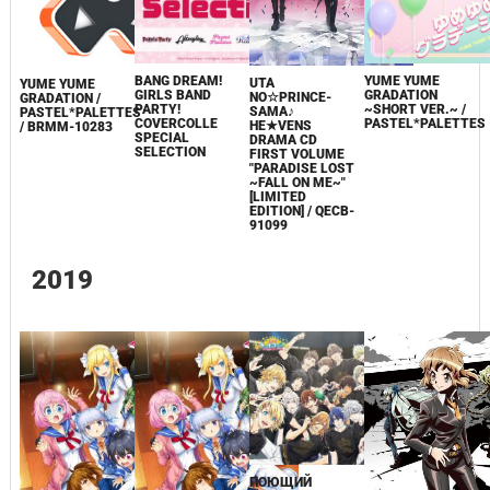
BANG DREAM!
YUME YUME
UTA
YUME YUME
GIRLS BAND
GRADATION
NO☆PRINCE-
GRADATION /
PARTY!
~SHORT VER.~ /
SAMA♪
PASTEL*PALETTES
COVERCOLLE
PASTEL*PALETTES
HE★VENS
/ BRMM-10283
SPECIAL
DRAMA CD
SELECTION
FIRST VOLUME
"PARADISE LOST
~FALL ON ME~"
[LIMITED
EDITION] / QECB-
91099
2019
ПОЮЩИЙ