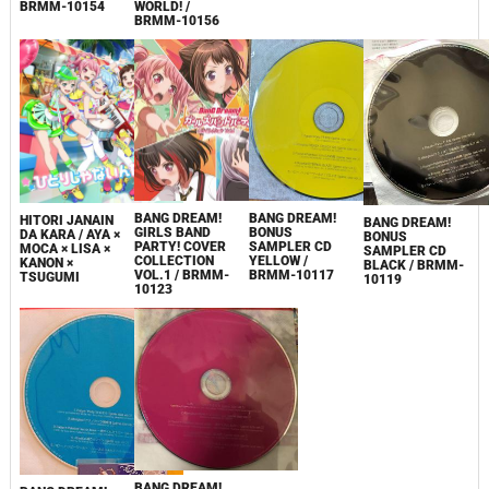
BRMM-10154
WORLD! /
BRMM-10156
BANG DREAM!
BANG DREAM!
HITORI JANAIN
BANG DREAM!
BONUS
GIRLS BAND
DA KARA / AYA ×
BONUS
SAMPLER CD
PARTY! COVER
MOCA × LISA ×
SAMPLER CD
YELLOW​ /
COLLECTION
KANON ×
BLACK / BRMM-
BRMM-10117
VOL.1 / BRMM-
TSUGUMI
10119
10123
BANG DREAM!