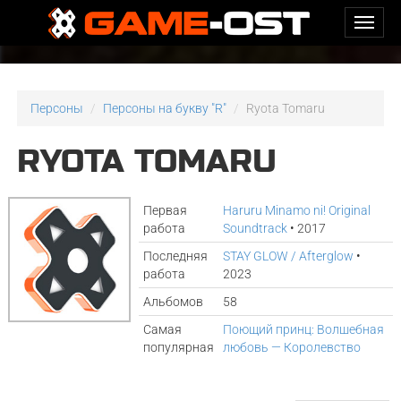
Персоны
Персоны на букву "R"
Ryota Tomaru
RYOTA TOMARU
Первая
Haruru Minamo ni! Original
работа
Soundtrack
• 2017
Последняя
STAY GLOW / Afterglow
•
работа
2023
Альбомов
58
Самая
Поющий принц: Волшебная
популярная
любовь — Королевство