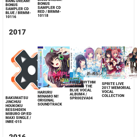
BANG DREAM!
BONUS
BONUS
SAMPLER CD
SAMPLER CD
RED / BRMM-
BLUE / BRMM-
10118
10116
2017
FOUR RHYTHM
SPRITE LIVE
ACROSS THE
2017 MEMORIAL
BLUE VOCAL
VOCAL
HARURU
ALBUM4 /
COLLECTION
MINAMO NI!
BAKUMATSU
SPR002VA04
ORIGINAL
JINCHUU
SOUNDTRACK
HOUKOKU
RESSHIDEN
MIBURO OP/ED
MAXI SINGLE /
INRE-015