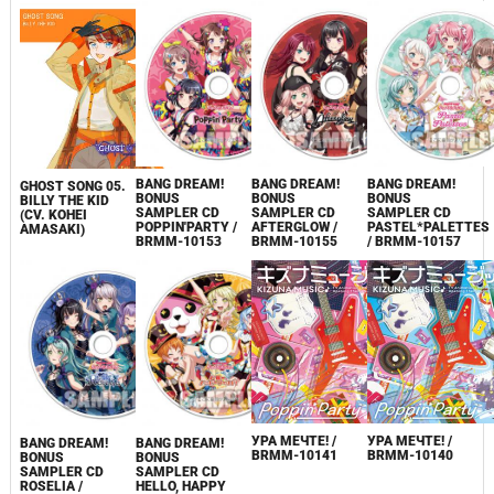
BANG DREAM!
BANG DREAM!
BANG DREAM!
GHOST SONG 05.
BONUS
BONUS
BONUS
BILLY THE KID
SAMPLER CD
SAMPLER CD
SAMPLER CD
(CV. KOHEI
POPPIN'PARTY /
AFTERGLOW /
PASTEL*PALETTES
AMASAKI)
BRMM-10153
BRMM-10155
/ BRMM-10157
УРА МЕЧТЕ! /
УРА МЕЧТЕ! /
BANG DREAM!
BANG DREAM!
BRMM-10141
BRMM-10140
BONUS
BONUS
SAMPLER CD
SAMPLER CD
ROSELIA /
HELLO, HAPPY