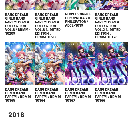
GHOST SONG 08.
BANG DREAM!
BANG DREAM!
BANG DREAM!
CLEOPATRA VII
GIRLS BAND
GIRLS BAND
GIRLS BAND
PHILOPATOR /
PARTY! COVER
PARTY! COVER
PARTY! COVER
AECL-1019
COLLECTION
COLLECTION
COLLECTION
VOL.3 / BRMM-
VOL.3 [LIMITED
VOL.2 [LIMITED
10209
EDITION] /
EDITION] /
BRMM-10208
BRMM-10176
BANG DREAM!
BANG DREAM!
BANG DREAM!
BANG DREAM!
GIRLS BAND
GIRLS BAND
GIRLS BAND
GIRLS BAND
PARTY! / BRMM-
PARTY! / BRMM-
PARTY! / BRMM-
PARTY! / BRMM-
10165
10164
10167
10166
2018