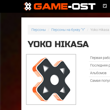
Персоны
Персоны на букву "Y"
Yoko Hikasa
YOKO HIKASA
Первая раб
Последняя 
Альбомов
Самая попу