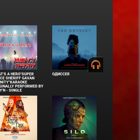
T'S A HERO"SUPER
ОДИССЕЯ
CE SHERIFF GAVAN
INITY"KARAOKE
GINALLY PERFORMED BY
Y'N - SINGLE