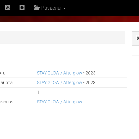
Разделы
ота
STAY GLOW / Afterglow
• 2023
работа
STAY GLOW / Afterglow
• 2023
1
лярная
STAY GLOW / Afterglow