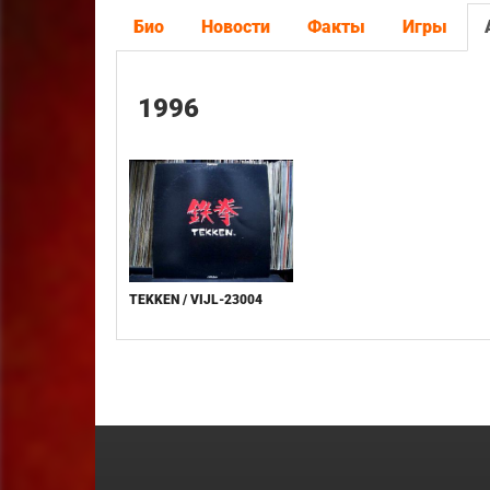
Био
Новости
Факты
Игры
1996
TEKKEN / VIJL-23004