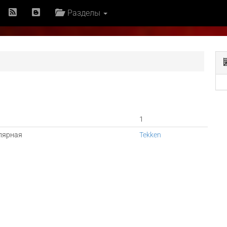
Разделы
1
лярная
Tekken