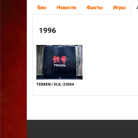
Био
Новости
Факты
Игры
1996
TEKKEN / VIJL-23004