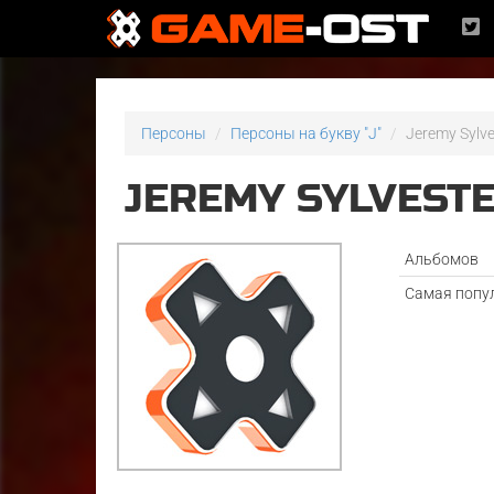
Персоны
Персоны на букву "J"
Jeremy Sylve
JEREMY SYLVEST
Альбомов
Самая попу