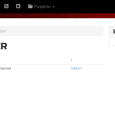
Разделы
ster
ER
1
лярная
Tekken