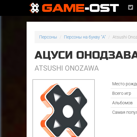
Персоны
Персоны на букву "A"
Atsushi On
АЦУСИ ОНОДЗАВ
ATSUSHI ONOZAWA
Место рожд
Всего игр
Альбомов
Самая попу