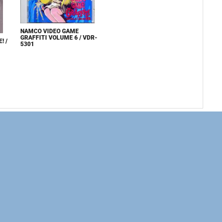
NAMCO VIDEO GAME
GRAFFITI VOLUME 6 / VDR-
! /
5301
Последнее обновление:
ПОПУЛЯРНОЕ