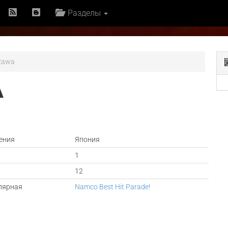
Разделы
ozawa
А
ения
Япония
1
12
лярная
Namco Best Hit Parade!