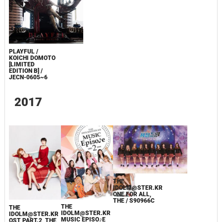
PLAYFUL /
KOICHI DOMOTO
[LIMITED
EDITION B] /
JECN-0605~6
2017
THE
IDOLM@STER.KR
ONE FOR ALL,
THE / S90966C
THE
THE
IDOLM@STER.KR
IDOLM@STER.KR
MUSIC EPISO♪E
OST PART.2, THE