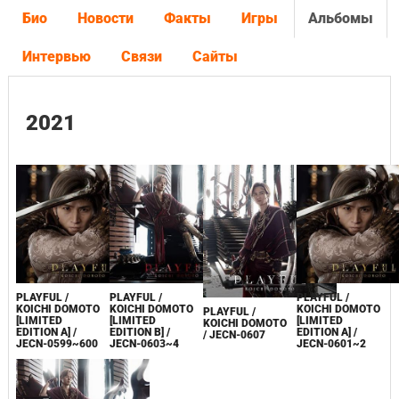
Био
Новости
Факты
Игры
Альбомы
Интервью
Связи
Сайты
2021
PLAYFUL /
PLAYFUL /
PLAYFUL /
KOICHI DOMOTO
KOICHI DOMOTO
KOICHI DOMOTO
PLAYFUL /
[LIMITED
[LIMITED
[LIMITED
KOICHI DOMOTO
EDITION A] /
EDITION B] /
EDITION A] /
/ JECN-0607
JECN-0599~600
JECN-0603~4
JECN-0601~2