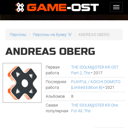
Персоны
Персоны на букву "A"
ANDREAS OBERG
ANDREAS OBERG
Первая
THE IDOLM@STER.KR OST
работа
Part.2, The
• 2017
Последняя
PLAYFUL / KOICHI DOMOTO
работа
[Limited Edition B]
• 2021
Альбомов
8
Самая
THE IDOLM@STER.KR One
популярная
For All, The