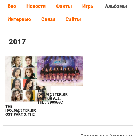
Био
Новости
Факты
Игры
Альбомы
Интервью
Связи
Сайты
2017
THE
IDOLM@STER.KR
ONE FOR ALL,
THE / S90966C
THE
IDOLM@STER.KR
OST PART.3, THE