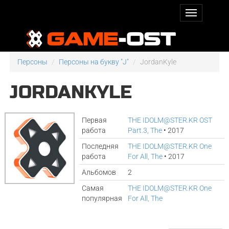
Персоны
Персоны на букву "J"
JordanKyle
JORDANKYLE
Первая
THE IDOLM@STER.KR OST
работа
Part.3, The
• 2017
Последняя
THE IDOLM@STER.KR One
работа
For All, The
• 2017
Альбомов
2
Самая
THE IDOLM@STER.KR One
популярная
For All, The