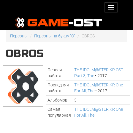
Персоны
Персоны на букву "O"
OBROS
OBROS
Первая
THE IDOLM@STER.KR OST
работа
Part.3, The
• 2017
Последняя
THE IDOLM@STER.KR One
работа
For All, The
• 2017
Альбомов
3
Самая
THE IDOLM@STER.KR One
популярная
For All, The