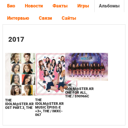
Био
Новости
Факты
Игры
Альбомы
Интервью
Связи
Сайты
2017
THE
IDOLM@STER.KR
ONE FOR ALL,
THE / S90966C
THE
THE
IDOLM@STER.KR
IDOLM@STER.KR
MUSIC EPISO♪E
OST PART.3, THE
=3=, THE / IMXC-
067