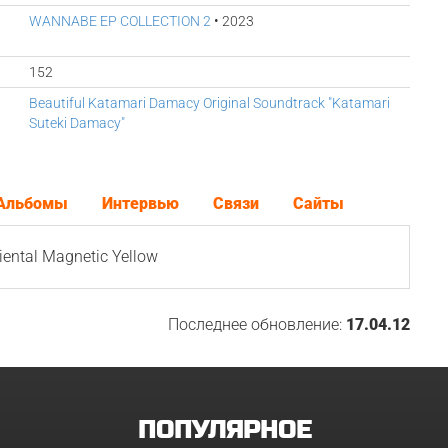
WANNABE EP COLLECTION 2
• 2023
152
Beautiful Katamari Damacy Original Soundtrack "Katamari
Suteki Damacy"
Альбомы
Интервью
Связи
Сайты
ental Magnetic Yellow
Последнее обновление:
17.04.12
ПОПУЛЯРНОЕ