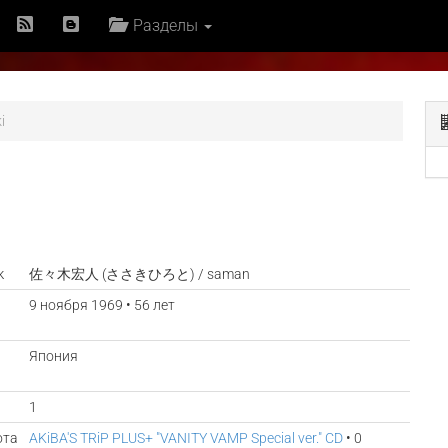
Разделы
i
к
佐々木宏人 (ささきひろと) / saman
9 ноября 1969 • 56 лет
Япония
1
ота
AKiBA'S TRiP PLUS+ "VANITY VAMP Special ver." CD
• 0