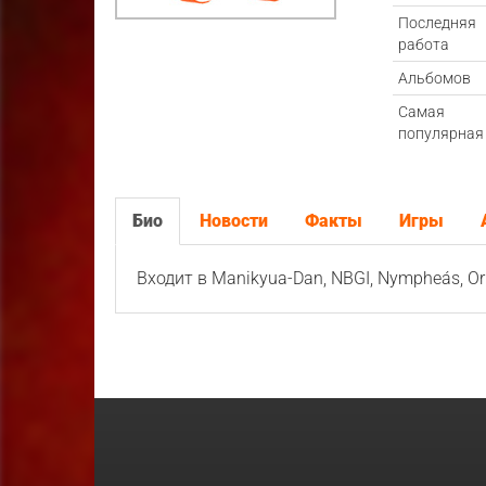
Последняя
работа
Альбомов
Самая
популярная
Био
Новости
Факты
Игры
Входит в Manikyua-Dan, NBGI, Nympheás, Ori