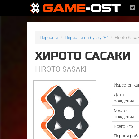
Персоны
Персоны на букву "H"
Hiroto Sasak
ХИРОТО САСАКИ
HIROTO SASAKI
Известен ка
Дата
рождения
Место
рождения
Всего игр
Первая раб