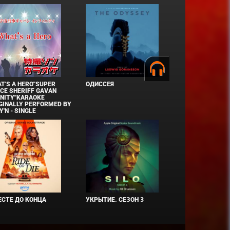
T'S A HERO"SUPER
ОДИССЕЯ
CE SHERIFF GAVAN
INITY"KARAOKE
GINALLY PERFORMED BY
Y'N - SINGLE
СТЕ ДО КОНЦА
УКРЫТИЕ. СЕЗОН 3