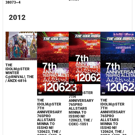
38073~4
2012
THE
IDOLM@STER
WINTER
C@RNIVAL!, THE
/ ANZX-6816
THE
IDOLM@STER
7TH
THE
THE
ANNIVERSARY
IDOLM@STER
IDOLM@STER
765PRO
7TH
7TH
ALLSTARS
ANNIVERSARY
ANNIVERSARY
MINNA TO
765PRO
765PRO
ISSHO NI!
ALLSTARS
ALLSTARS
120623, THE /
MINNA TO
MINNA TO
COXC-1051
ISSHO NI!
ISSHO NI!
120623, THE /
120624, THE /