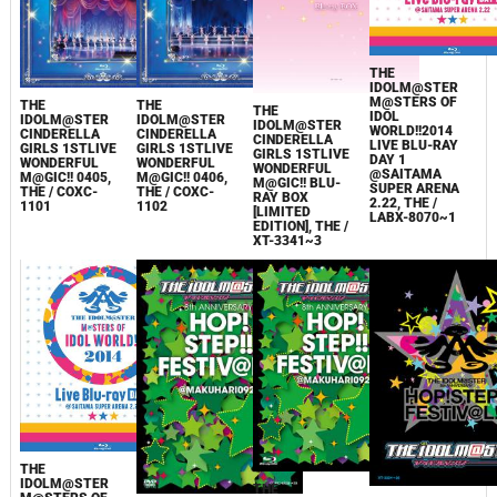
THE
IDOLM@STER
M@STERS OF
THE
THE
THE
IDOL
IDOLM@STER
IDOLM@STER
IDOLM@STER
WORLD!!2014
CINDERELLA
CINDERELLA
CINDERELLA
LIVE BLU-RAY
GIRLS 1STLIVE
GIRLS 1STLIVE
GIRLS 1STLIVE
DAY 1
WONDERFUL
WONDERFUL
WONDERFUL
@SAITAMA
M@GIC!! 0405,
M@GIC!! 0406,
M@GIC!! BLU-
SUPER ARENA
THE / COXC-
THE / COXC-
RAY BOX
2.22, THE /
1101
1102
[LIMITED
LABX-8070~1
EDITION], THE /
XT-3341~3
THE
IDOLM@STER
THE