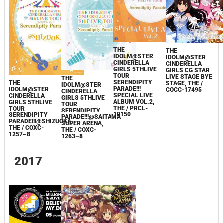
THE
THE
IDOLM@STER
IDOLM@STER
CINDERELLA
CINDERELLA
GIRLS 5THLIVE
GIRLS CG STAR
TOUR
LIVE STAGE BYE
THE
SERENDIPITY
THE
STAGE, THE /
IDOLM@STER
PARADE!!!
IDOLM@STER
COCC-17495
CINDERELLA
SPECIAL LIVE
CINDERELLA
GIRLS 5THLIVE
ALBUM VOL.2,
GIRLS 5THLIVE
TOUR
THE / PRCL-
TOUR
SERENDIPITY
10150
SERENDIPITY
PARADE!!!@SAITAMA
PARADE!!!@SHIZUOKA,
SUPER ARENA,
THE / COXC-
THE / COXC-
1257~8
1263~8
2017