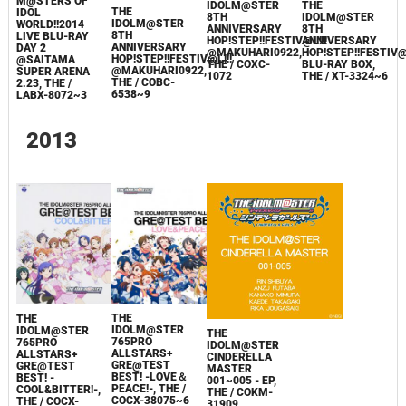
M@STERS OF
IDOLM@STER
THE
THE
IDOL
8TH
IDOLM@STER
IDOLM@STER
WORLD!!2014
ANNIVERSARY
8TH
8TH
LIVE BLU-RAY
HOP!STEP!!FESTIV@L!!!
ANNIVERSARY
ANNIVERSARY
DAY 2
@MAKUHARI0922,
HOP!STEP!!FESTIV@L
HOP!STEP!!FESTIV@L!!!
@SAITAMA
THE / COXC-
BLU-RAY BOX,
@MAKUHARI0922,
SUPER ARENA
1072
THE / XT-3324~6
THE / COBC-
2.23, THE /
6538~9
LABX-8072~3
2013
THE
THE
IDOLM@STER
IDOLM@STER
THE
765PRO
765PRO
IDOLM@STER
ALLSTARS+
ALLSTARS+
CINDERELLA
GRE@TEST
GRE@TEST
MASTER
BEST! -LOVE＆
BEST! -
001~005 - EP,
PEACE!-, THE /
COOL&BITTER!-,
THE / COKM-
COCX-38075~6
THE / COCX-
31909