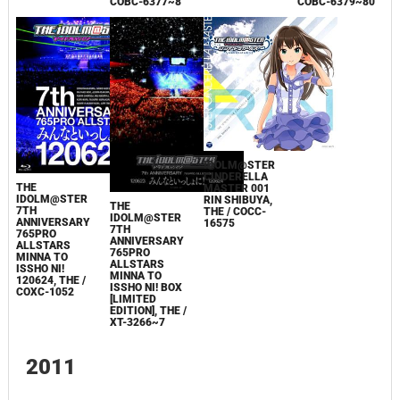
COBC-6377~8
COBC-6379~80
IDOLM@STER
CINDERELLA
THE
MASTER 001
IDOLM@STER
RIN SHIBUYA,
THE
7TH
THE / COCC-
IDOLM@STER
ANNIVERSARY
16575
7TH
765PRO
ANNIVERSARY
ALLSTARS
765PRO
MINNA TO
ALLSTARS
ISSHO NI!
MINNA TO
120624, THE /
ISSHO NI! BOX
COXC-1052
[LIMITED
EDITION], THE /
XT-3266~7
2011