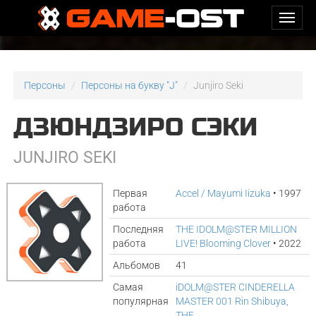
Персоны
Персоны на букву "J"
Junjiro Seki
ДЗЮНДЗИРО СЭКИ
JUNJIRO SEKI
Первая
Accel / Mayumi Iizuka
• 1997
работа
Последняя
THE IDOLM@STER MILLION
работа
LIVE! Blooming Clover
• 2022
Альбомов
41
Самая
iDOLM@STER CINDERELLA
популярная
MASTER 001 Rin Shibuya,
THE