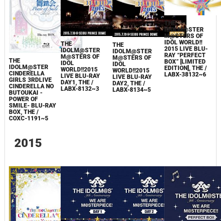
THE
IDOLM@STER
M@STERS OF
IDOL WORLD!!
THE
THE
2015 LIVE BLU-
IDOLM@STER
IDOLM@STER
RAY “PERFECT
M@STERS OF
M@STERS OF
THE
BOX” [LIMITED
IDOL
IDOL
IDOLM@STER
EDITION], THE /
WORLD!!2015
WORLD!!2015
CINDERELLA
LABX-38132~6
LIVE BLU-RAY
LIVE BLU-RAY
GIRLS 3RDLIVE
DAY1, THE /
DAY2, THE /
CINDERELLA NO
LABX-8132~3
LABX-8134~5
BUTOUKAI -
POWER OF
SMILE- BLU-RAY
BOX, THE /
COXC-1191~5
2015