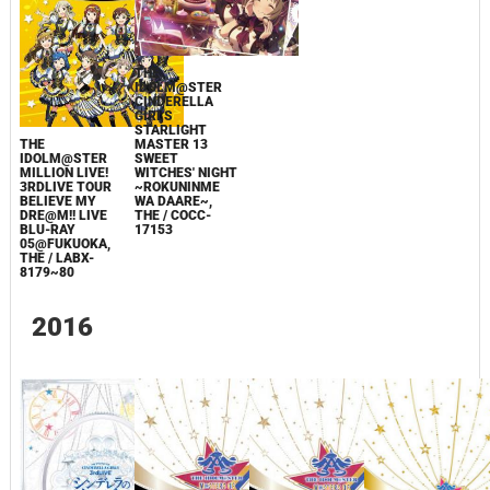
THE
IDOLM@STER
CINDERELLA
GIRLS
STARLIGHT
THE
MASTER 13
IDOLM@STER
SWEET
MILLION LIVE!
WITCHES' NIGHT
3RDLIVE TOUR
~ROKUNINME
BELIEVE MY
WA DAARE~,
DRE@M!! LIVE
THE / COCC-
BLU-RAY
17153
05@FUKUOKA,
THE / LABX-
8179~80
2016