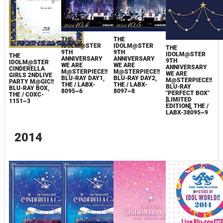
THE
THE
IDOLM@STER
IDOLM@STER
THE
9TH
9TH
IDOLM@STER
THE
ANNIVERSARY
ANNIVERSARY
9TH
IDOLM@STER
WE ARE
WE ARE
ANNIVERSARY
CINDERELLA
M@STERPIECE!!
M@STERPIECE!!
WE ARE
GIRLS 2NDLIVE
BLU-RAY DAY1,
BLU-RAY DAY2,
M@STERPIECE!!
PARTY M@GIC!!
THE / LABX-
THE / LABX-
BLU-RAY
BLU-RAY BOX,
8095~6
8097~8
"PERFECT BOX"
THE / COXC-
[LIMITED
1151~3
EDITION], THE /
LABX-38095~9
2014