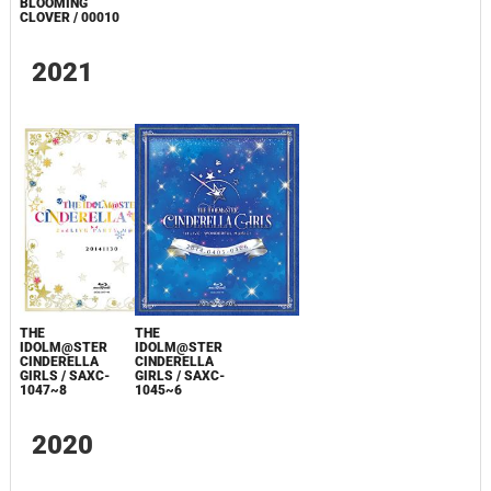
BLOOMING
CLOVER / 00010
2021
THE
THE
IDOLM@STER
IDOLM@STER
CINDERELLA
CINDERELLA
GIRLS / SAXC-
GIRLS / SAXC-
1047~8
1045~6
2020