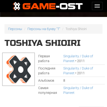
Персоны
Персоны на букву "T"
Toshiya Shioiri
TOSHIYA SHIOIRI
Первая
Singularity / Duke of
работа
Pianeet
• 2011
Последняя
Singularity / Duke of
работа
Pianeet
• 2011
Альбомов
8
Самая
Singularity / Duke of
популярная
Pianeet