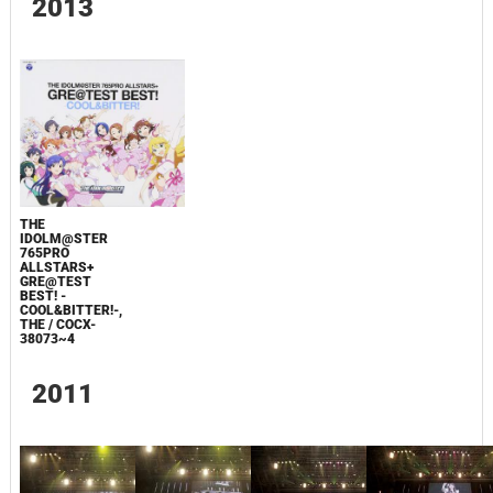
2013
THE
IDOLM@STER
765PRO
ALLSTARS+
GRE@TEST
BEST! -
COOL&BITTER!-,
THE / COCX-
38073~4
2011