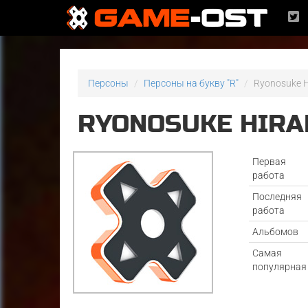
Персоны
Персоны на букву "R"
Ryonosuke 
RYONOSUKE HIR
Первая
работа
Последняя
работа
Альбомов
Самая
популярная