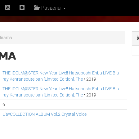
Разделы
Hirama
AMA
THE IDOLM@STER New Year Live!! Hatsuboshi Enbu LIVE Blu-
ray Kenransouteiban [Limited Edition], The
• 2019
THE IDOLM@STER New Year Live!! Hatsuboshi Enbu LIVE Blu-
ray Kenransouteiban [Limited Edition], The
• 2019
6
Lia*COLLECTION ALBUM Vol.2 Crystal Voice