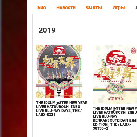
Био
Новости
Факты
Игры
2019
THE IDOLM@STER NEW YEAR
LIVE!! HATSUBOSHI ENBU
THE IDOLM@STER NEW 
LIVE BLU-RAY DAY2, THE /
LIVE!! HATSUBOSHI ENBU
LABX-8331
LIVE BLU-RAY
KENRANSOUTEIBAN [LIM
EDITION], THE / LABX-
38330~2