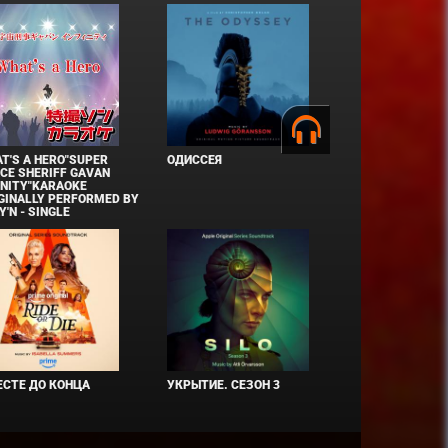
T'S A HERO"SUPER
ОДИССЕЯ
CE SHERIFF GAVAN
INITY"KARAOKE
GINALLY PERFORMED BY
Y'N - SINGLE
СТЕ ДО КОНЦА
УКРЫТИЕ. СЕЗОН 3