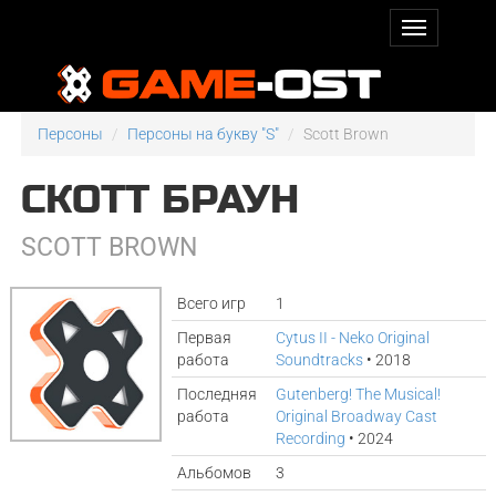
Персоны
Персоны на букву "S"
Scott Brown
СКОТТ БРАУН
SCOTT BROWN
Всего игр
1
Первая
Cytus II - Neko Original
работа
Soundtracks
• 2018
Последняя
Gutenberg! The Musical!
работа
Original Broadway Cast
Recording
• 2024
Альбомов
3