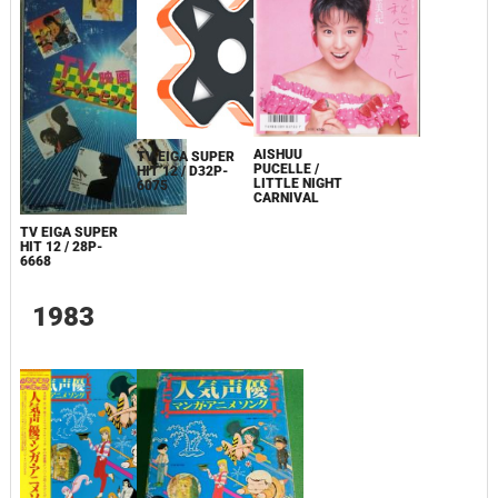
AISHUU
TV EIGA SUPER
PUCELLE /
HIT 12 / D32P-
LITTLE NIGHT
6075
CARNIVAL
TV EIGA SUPER
HIT 12 / 28P-
6668
1983