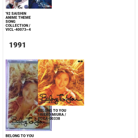
'92 SAISHIN
ANIME THEME
SONG
COLLECTION /
VICL-40073~4
1991
BELONG TO YOU
/ RIEKO MIURA /
PCCA-00338
BELONG TO YOU