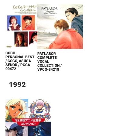
COCO
PATLABOR
PERSONAL BEST
COMPLETE
/ COCO, ASUSA
VOCAL
SENOU / PCCA-
COLLECTION /
00472
VPCG-84218
1992