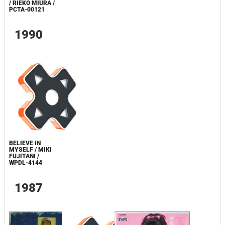
/ RIEKO MIURA /
PCTA-00121
1990
BELIEVE IN
MYSELF / MIKI
FUJITANI /
WPDL-4144
1987