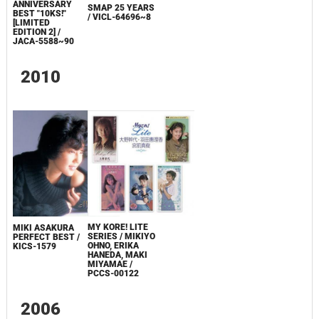
ANNIVERSARY
SMAP 25 YEARS
BEST "10KS!"
/ VICL-64696~8
[LIMITED
EDITION 2] /
JACA-5588~90
2010
MY KORE! LITE
MIKI ASAKURA
SERIES / MIKIYO
PERFECT BEST /
OHNO, ERIKA
KICS-1579
HANEDA, MAKI
MIYAMAE /
PCCS-00122
2006