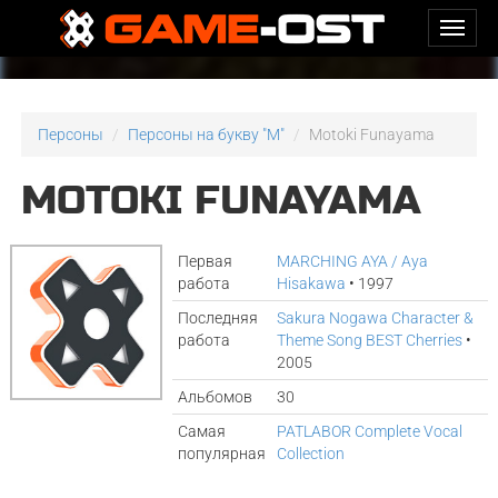
Персоны
Персоны на букву "M"
Motoki Funayama
MOTOKI FUNAYAMA
Первая
MARCHING AYA / Aya
работа
Hisakawa
• 1997
Последняя
Sakura Nogawa Character &
работа
Theme Song BEST Cherries
•
2005
Альбомов
30
Самая
PATLABOR Complete Vocal
популярная
Collection