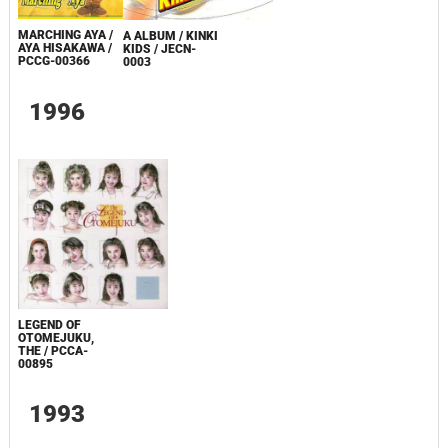
MARCHING AYA /
A ALBUM / KINKI
AYA HISAKAWA /
KIDS / JECN-
PCCG-00366
0003
1996
LEGEND OF
OTOMEJUKU,
THE / PCCA-
00895
1993