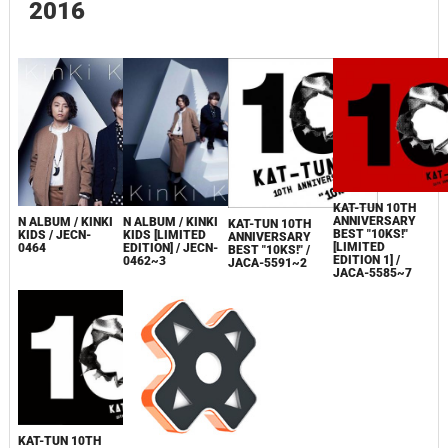
2016
KAT-TUN 10TH
ANNIVERSARY
N ALBUM / KINKI
N ALBUM / KINKI
KAT-TUN 10TH
BEST "10KS!"
KIDS [LIMITED
KIDS / JECN-
ANNIVERSARY
[LIMITED
EDITION] / JECN-
0464
BEST "10KS!" /
EDITION 1] /
0462~3
JACA-5591~2
JACA-5585~7
KAT-TUN 10TH