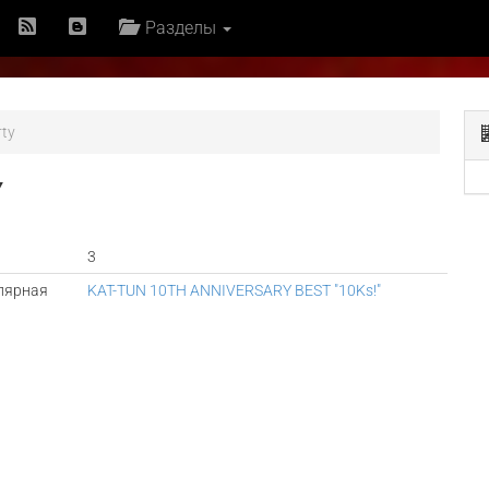
Разделы
rty
Y
3
лярная
KAT-TUN 10TH ANNIVERSARY BEST "10Ks!"