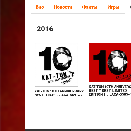
Био
Новости
Факты
Игры
2016
KAT-TUN 10TH ANNIVER
BEST "10KS!" [LIMITED
KAT-TUN 10TH ANNIVERSARY
EDITION 1] / JACA-5585~
BEST "10KS!" / JACA-5591~2