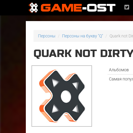
Персоны
Персоны на букву "Q"
Quark not Di
QUARK NOT DIRT
Альбомов
Самая попу