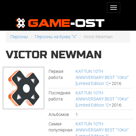
Персоны
Персоны на букву "V"
Victor Newman
VICTOR NEWMAN
Первая
KAT-TUN 10TH
работа
ANNIVERSARY BEST "10Ks!"
[Limited Edition 1]
• 2016
Последняя
KAT-TUN 10TH
работа
ANNIVERSARY BEST "10Ks!"
[Limited Edition 1]
• 2016
Альбомов
1
Самая
KAT-TUN 10TH
популярная
ANNIVERSARY BEST "10Ks!"