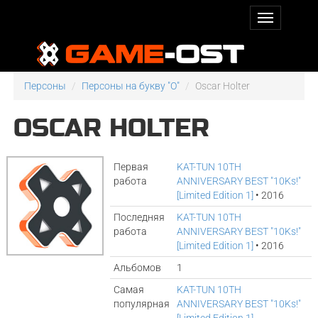
Персоны
Персоны на букву "O"
Oscar Holter
OSCAR HOLTER
Первая
KAT-TUN 10TH
работа
ANNIVERSARY BEST "10Ks!"
[Limited Edition 1]
• 2016
Последняя
KAT-TUN 10TH
работа
ANNIVERSARY BEST "10Ks!"
[Limited Edition 1]
• 2016
Альбомов
1
Самая
KAT-TUN 10TH
популярная
ANNIVERSARY BEST "10Ks!"