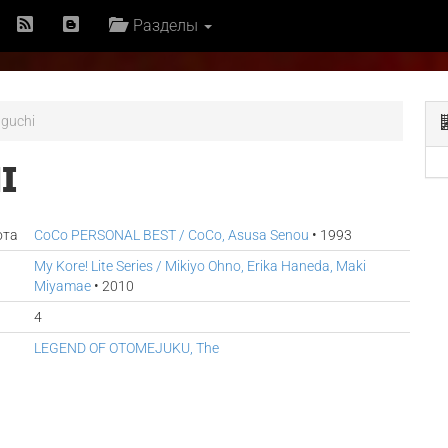
Разделы
guchi
I
ота
CoCo PERSONAL BEST / CoCo, Asusa Senou
• 1993
My Kore! Lite Series / Mikiyo Ohno, Erika Haneda, Maki
Miyamae
• 2010
4
LEGEND OF OTOMEJUKU, The