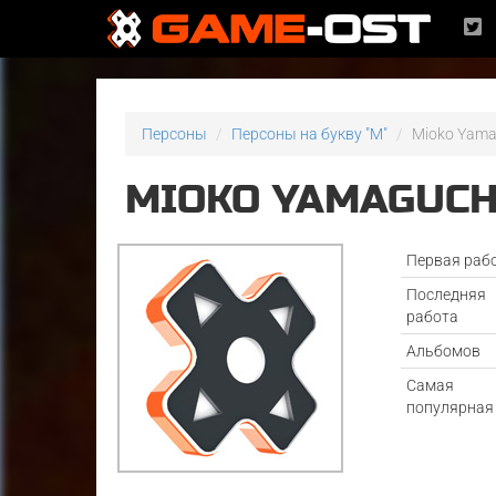
Персоны
Персоны на букву "M"
Mioko Yama
MIOKO YAMAGUCH
Первая раб
Последняя
работа
Альбомов
Самая
популярная