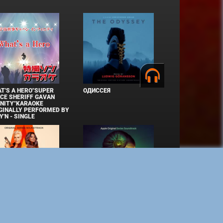
T'S A HERO"SUPER
ОДИССЕЯ
CE SHERIFF GAVAN
INITY"KARAOKE
GINALLY PERFORMED BY
Y'N - SINGLE
СТЕ ДО КОНЦА
УКРЫТИЕ. СЕЗОН 3