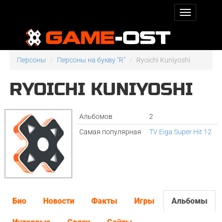
Персоны
Персоны на букву "R"
Ryoichi Kuniyoshi
RYOICHI KUNIYOSHI
Альбомов
2
Самая популярная
TV Eiga Super Hit 12
Био
Новости
Факты
Игры
Альбомы