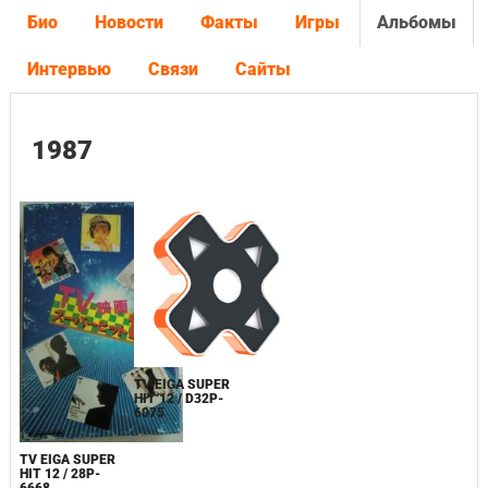
Био
Новости
Факты
Игры
Альбомы
Интервью
Связи
Сайты
1987
TV EIGA SUPER
HIT 12 / D32P-
6075
TV EIGA SUPER
HIT 12 / 28P-
6668