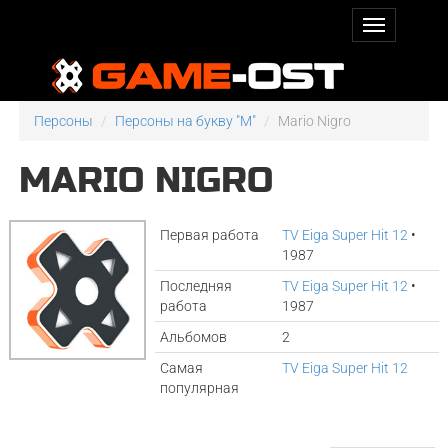
Персоны
Персоны на букву "M"
Mario Nigro
MARIO NIGRO
Первая работа
TV Eiga Super Hit 12
•
1987
Последняя
TV Eiga Super Hit 12
•
работа
1987
Альбомов
2
Самая
TV Eiga Super Hit 12
популярная