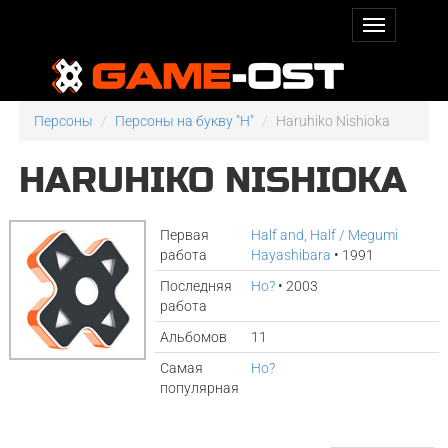
Персоны
Персоны на букву "H"
Haruhiko Nishioka
HARUHIKO NISHIOKA
Первая
Half and, Half / Megumi
работа
Hayashibara
• 1991
Последняя
Ho?
• 2003
работа
Альбомов
11
Самая
Ho?
популярная