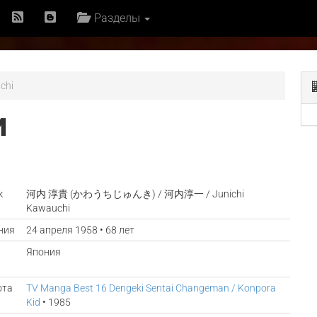
Разделы
chi
И
к
河内 淳貴 (かわうちじゅんき) / 河内淳一 / Junichi
Kawauchi
ния
24 апреля 1958 • 68 лет
Япония
ота
TV Manga Best 16 Dengeki Sentai Changeman / Konpora
Kid
• 1985