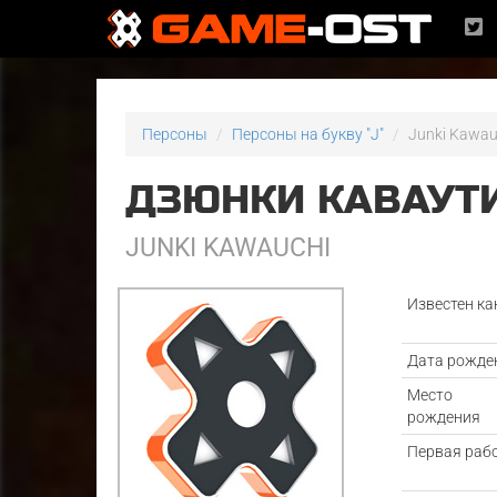
Персоны
Персоны на букву "J"
Junki Kawau
ДЗЮНКИ КАВАУТ
JUNKI KAWAUCHI
Известен ка
Дата рожде
Место
рождения
Первая раб