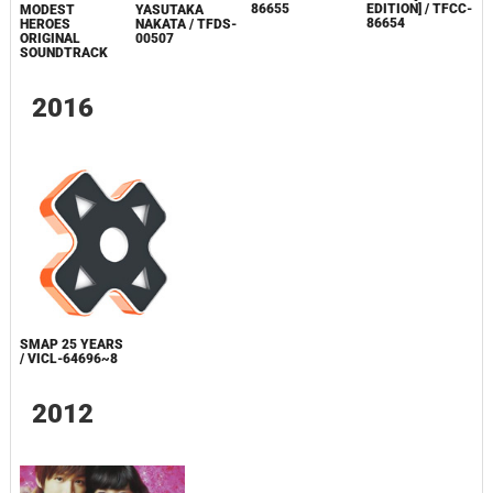
86655
EDITION] / TFCC-
MODEST
YASUTAKA
86654
HEROES
NAKATA / TFDS-
ORIGINAL
00507
SOUNDTRACK
2016
SMAP 25 YEARS
/ VICL-64696~8
2012