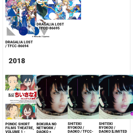
DRAGALIA LOST
/ TFCC-86695
DRAGALIA LOST
/ TFCC-86694
2018
SHITEKI
SHITEKI
PONOC SHORT
BOKURA NO
RYOKOU /
RYOKOU /
FILMS THEATRE,
NETWORK /
DAOKO / TFCC-
DAOKO [LIMITED
VOLUME 1 -
DAOKO ×