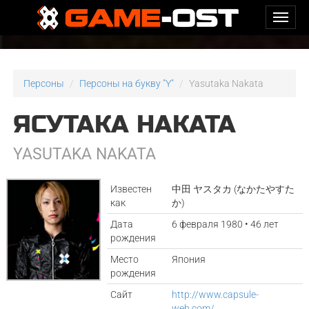
Персоны
Персоны на букву "Y"
Yasutaka Nakata
ЯСУТАКА НАКАТА
YASUTAKA NAKATA
Известен
中田 ヤスタカ (なかたやすた
как
か)
Дата
6 февраля 1980 • 46 лет
рождения
Место
Япония
рождения
Сайт
http://www.capsule-
web.com/