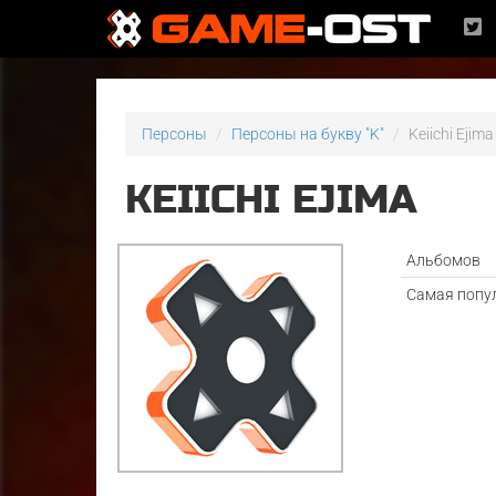
Персоны
Персоны на букву "K"
Keiichi Ejima
KEIICHI EJIMA
Альбомов
Самая попу