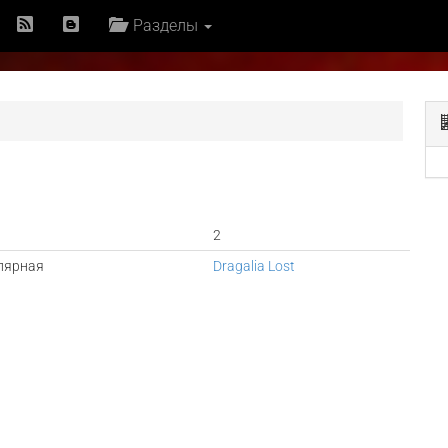
Разделы
2
лярная
Dragalia Lost