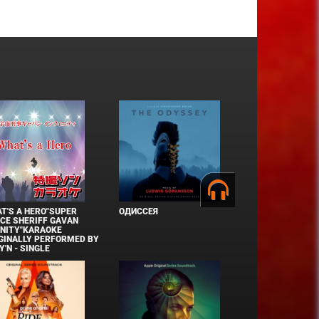
T'S A HERO"SUPER
ОДИССЕЯ
CE SHERIFF GAVAN
INITY"KARAOKE
GINALLY PERFORMED BY
Y'N - SINGLE