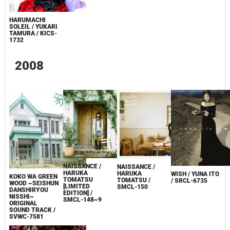
HARUMACHI
SOLEIL / YUKARI
TAMURA / KICS-
1732
2008
NAISSANCE /
NAISSANCE /
HARUKA
HARUKA
WISH / YUNA ITO
KOKO WA GREEN
TOMATSU
TOMATSU /
/ SRCL-6735
WOOD ~SEISHUN
[LIMITED
SMCL-150
DANSHIRYOU
EDITION] /
NISSHI~
SMCL-148~9
ORIGINAL
SOUND TRACK /
SVWC-7581