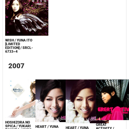
WISH / YUNA ITO
[LIMITED
EDITION] / SRCL-
6733~4
2007
HOSHIZORA NO
GREAT
SPICA / YUKARI
HEART / YUNA
HEART / YUNA
ACTIVITY /