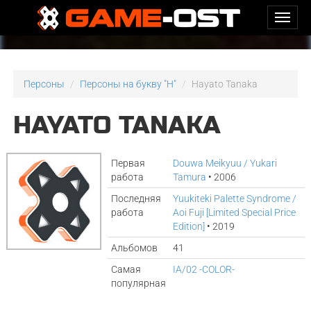
Персоны
Персоны на букву "H"
Hayato Tanaka
HAYATO TANAKA
Первая
Douwa Meikyuu / Yukari
работа
Tamura
• 2006
Последняя
Yuukiteki Palette Syndrome /
работа
Aoi Fuji [Limited Special Price
Edition]
• 2019
Альбомов
41
Самая
IA/02 -COLOR-
популярная