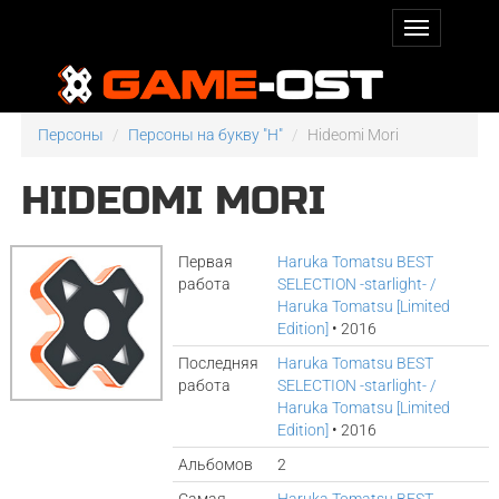
Персоны
Персоны на букву "H"
Hideomi Mori
HIDEOMI MORI
Первая
Haruka Tomatsu BEST
работа
SELECTION -starlight- /
Haruka Tomatsu [Limited
Edition]
• 2016
Последняя
Haruka Tomatsu BEST
работа
SELECTION -starlight- /
Haruka Tomatsu [Limited
Edition]
• 2016
Альбомов
2