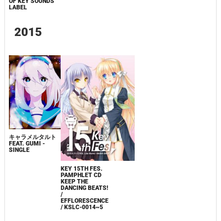
OF KEY SOUNDS
LABEL
2015
キャラメルタルト
FEAT. GUMI -
SINGLE
KEY 15TH FES.
PAMPHLET CD
KEEP THE
DANCING BEATS!
/
EFFLORESCENCE
/ KSLC-0014~5