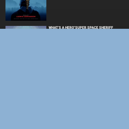
WHAT'S A HERO"SUPER SPACE SHERIFF
GAVAN INFINITY"KARAOKE ORIGINALLY
PERFORMED BY :MAY'N - SINGLE
BOARD WALK LOVE STORIES
ЛАКИ