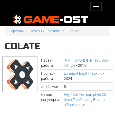
Персоны
Персоны на букву "C"
colate
COLATE
Первая
キャラメルタルト feat. GUMI
работа
- Single
• 2015
Последняя
Lunatic★Best! / Tsukino
•
работа
2024
Альбомов
5
Самая
Key 15th Fes. pamphlet CD
популярная
Keep The Dancing Beats! /
efflorescence