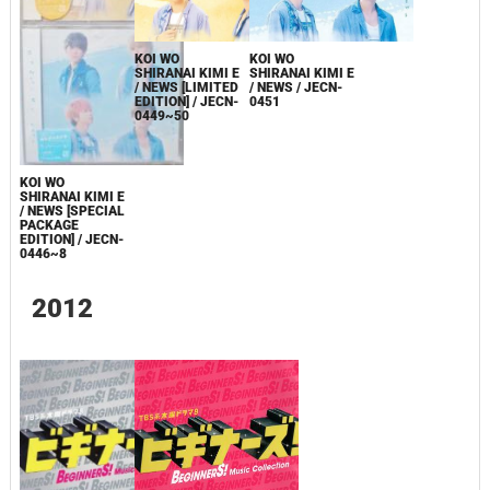
KOI WO
KOI WO
SHIRANAI KIMI E
SHIRANAI KIMI E
/ NEWS [LIMITED
/ NEWS / JECN-
EDITION] / JECN-
0451
0449~50
KOI WO
SHIRANAI KIMI E
/ NEWS [SPECIAL
PACKAGE
EDITION] / JECN-
0446~8
2012