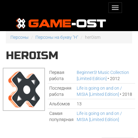
Персоны
Персоны на букву "H"
her0ism
HER0ISM
Первая
BeginnerS! Music Collection
работа
[Limited Edition]
• 2012
Последняя
Life is going on and on /
работа
MISIA [Limited Edition]
• 2018
Альбомов
13
Самая
Life is going on and on /
популярная
MISIA [Limited Edition]