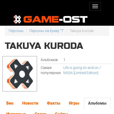
Персоны
Персоны на букву "T"
Takuya Kuroda
TAKUYA KURODA
Альбомов
1
Самая
Life is going on and on /
популярная
MISIA [Limited Edition]
Био
Новости
Факты
Игры
Альбомы