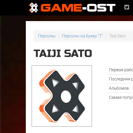
Персоны
Персоны на букву "T"
Taiji Sato
TAIJI SATO
Первая раб
Последняя 
Альбомов
Самая попу