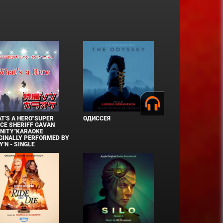
T'S A HERO"SUPER
ОДИССЕЯ
CE SHERIFF GAVAN
INITY"KARAOKE
GINALLY PERFORMED BY
Y'N - SINGLE