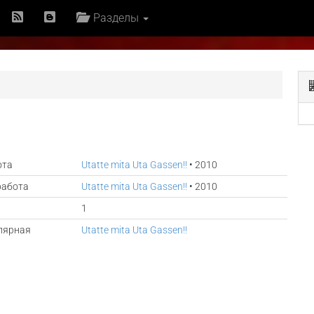
Разделы
ота
Utatte mita Uta Gassen!!
• 2010
работа
Utatte mita Uta Gassen!!
• 2010
1
лярная
Utatte mita Uta Gassen!!