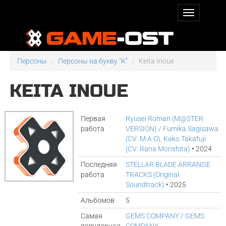
Персоны
Персоны на букву "K"
Keita Inoue
KEITA INOUE
Первая
Ryusei Roman (M@STER
работа
VERSION) / Fumika Sagisawa
(CV: M·A·O), Kako Takafuji
(CV: Rana Morishita)
• 2024
Последняя
STELLAR BLADE ARRANGE
работа
TRACKS (Original
Soundtrack)
• 2025
Альбомов
5
Самая
GEMS COMPANY / GEMS