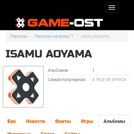
Персоны
Персоны на букву "I"
Isamu Aoyama
ISAMU AOYAMA
Альбомов
1
Самая популярная
A TALE OF AFRICA
Био
Новости
Факты
Игры
Альбомы