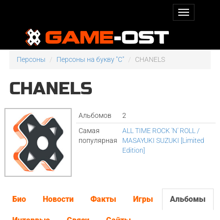
Персоны
Персоны на букву "C"
CHANELS
CHANELS
Альбомов
2
Самая
ALL TIME ROCK 'N' ROLL /
популярная
MASAYUKI SUZUKI [Limited
Edition]
Био
Новости
Факты
Игры
Альбомы