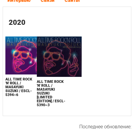
Интервью
Связи
Сайты
2020
ALL TIME ROCK
ALL TIME ROCK
'N' ROLL /
'N' ROLL /
MASAYUKI
MASAYUKI
SUZUKI / ESCL-
SUZUKI
5394~6
[LIMITED
EDITION] / ESCL-
5390~3
Последнее обновление: