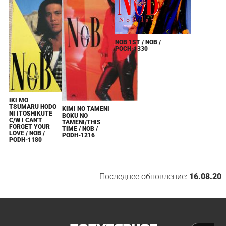
NOB 1ST / NOB /
POCH-1330
IKI MO
TSUMARU HODO
KIMI NO TAMENI
NI ITOSHIKUTE
BOKU NO
C/W I CAN'T
TAMENI/THIS
FORGET YOUR
TIME / NOB /
LOVE / NOB /
PODH-1216
PODH-1180
Последнее обновление:
16.08.20