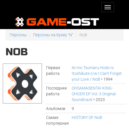
Персоны
Персоны на букву "N"
NoB
NOB
Первая
Iki mo Tsumaru Hodo ni
работа
Itoshikute c/w I Can't Forget
your Love / NoB
• 1994
Последняя
OHSAMASENTAI KING-
работа
OHGER EP Vol. 3 Original
Soundtrack
• 2023
Альбомов
9
Самая
HISTORY OF NoB
популярная