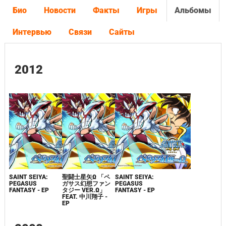
Био
Новости
Факты
Игры
Альбомы
Интервью
Связи
Сайты
2012
SAINT SEIYA:
聖闘士星矢Ω 「ペ
SAINT SEIYA:
PEGASUS
ガサス幻想ファン
PEGASUS
FANTASY - EP
タジー VER.Ω」
FANTASY - EP
FEAT. 中川翔子 -
EP