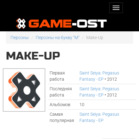
Персоны
Персоны на букву "M"
Make-Up
MAKE-UP
Первая
Saint Seiya: Pegasus
работа
Fantasy - EP
• 2012
Последняя
Saint Seiya: Pegasus
работа
Fantasy - EP
• 2012
Альбомов
10
Самая
Saint Seiya: Pegasus
популярная
Fantasy - EP