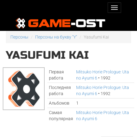
Персоны
Персоны на букву "Y"
Yasufumi Kai
YASUFUMI KAI
Первая
Mitsuko Horie Prologue: Uta
работа
no Ayumi 6
• 1992
Последняя
Mitsuko Horie Prologue: Uta
работа
no Ayumi 6
• 1992
Альбомов
1
Самая
Mitsuko Horie Prologue: Uta
популярная
no Ayumi 6