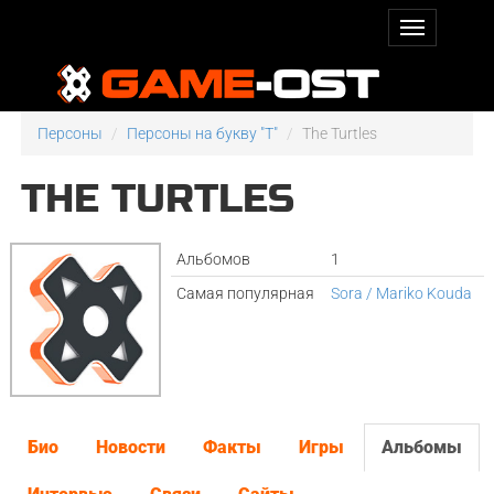
Персоны
Персоны на букву "T"
The Turtles
THE TURTLES
Альбомов
1
Самая популярная
Sora / Mariko Kouda
Био
Новости
Факты
Игры
Альбомы