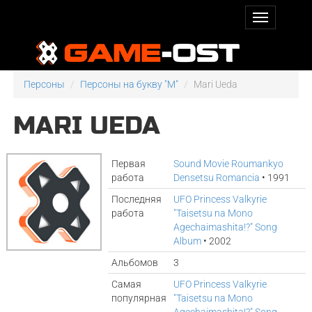
Персоны
Персоны на букву "M"
Mari Ueda
MARI UEDA
Первая
Sound Movie Roumankyo
работа
Densetsu Romancia
• 1991
Последняя
UFO Princess Valkyrie
работа
"Taisetsu na Mono
Agechaimashita!?" Song
Album
• 2002
Альбомов
3
Самая
UFO Princess Valkyrie
популярная
"Taisetsu na Mono