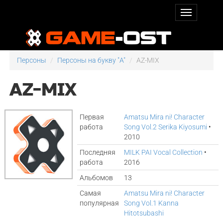
Персоны
Персоны на букву "A"
AZ-MIX
AZ-MIX
Первая
Amatsu Mira ni! Character
работа
Song Vol.2 Serika Kiyosumi
•
2010
Последняя
MILK PAI Vocal Collection
•
работа
2016
Альбомов
13
Самая
Amatsu Mira ni! Character
популярная
Song Vol.1 Kanna
Hitotsubashi