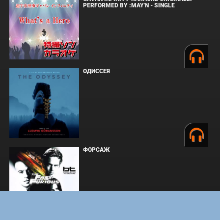
PERFORMED BY :MAY'N - SINGLE
ОДИССЕЯ
ФОРСАЖ