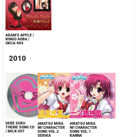
ADAM'S APPLE /
RINGO AOBA /
OKCA-004
2010
DERE SUKU
AMATSU MIRA
AMATSU MIRA
THEME SONG CD
NI! CHARACTER
NI! CHARACTER
/ MILK-05T
SONG VOL.2
SONG VOL.1
SERIKA
KANNA